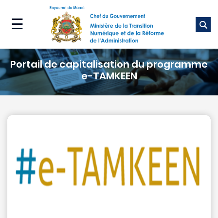
Aller
au
☰
contenu
principal
Ministère
Portail de capitalisation du programme
Nos
e-TAMKEEN
métiers
Nos
services
Média