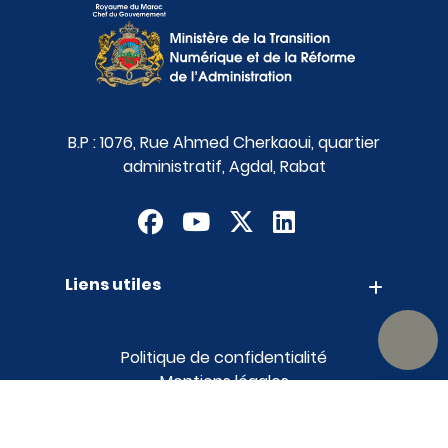
B.P : 1076, Rue Ahmed Cherkaoui, quartier
administratif, Agdal, Rabat
Liens utiles
Contact
Appels d'offres
Suggestions
Politique de confidentialité
Mentions légales
Plan du site
MTNRA © Tous droits réservés 2026
realization FORNET