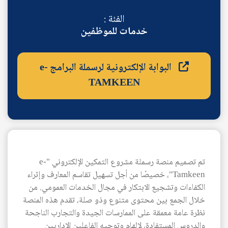
الفئة :
خدمات للموظفين
البوابة الإلكترونية لرسملة البرامج e-
TAMKEEN
AR
تم تصميم منصة رسملة مشروع التمكين الإلكتروني "e-
Tamkeen"، خصيصًا من أجل تسهيل تقاسم المعارف وإثراء
الكفاءات وتشجيع الابتكار في مجال الخدمات العمومي. من
خلال الجمع بين محتوى متنوع وذو صلة، تقدم هذه المنصة
نظرة عامة معمقة على الممارسات الجيدة والتجارب الناجحة
والدروس المستفادة، لإلهام وتوجيه الفاعلين الإداريين