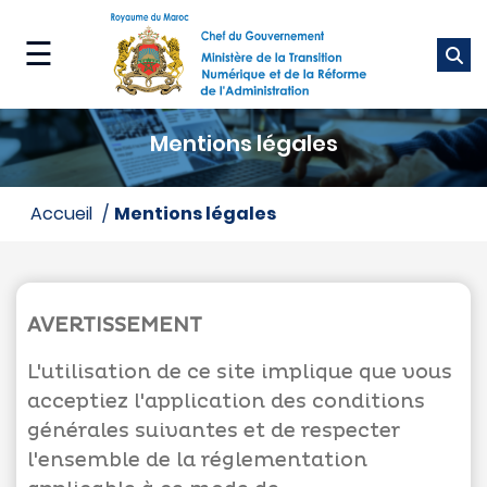
Aller
au
☰
contenu
principal
Ministère
Mentions légales
Nos
métiers
accueil
mentions légales
Nos
services
AVERTISSEMENT
Média
L'utilisation de ce site implique que vous
acceptiez l'application des conditions
générales suivantes et de respecter
l'ensemble de la réglementation