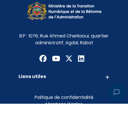
B.P : 1076, Rue Ahmed Cherkaoui, quartier
administratif, Agdal, Rabat
Liens utiles
Contact
Appels d'offres
Suggestions
Politique de confidentialité
Mentions légales
Plan du site
MTNRA © Tous droits réservés 2026
realization FORNET