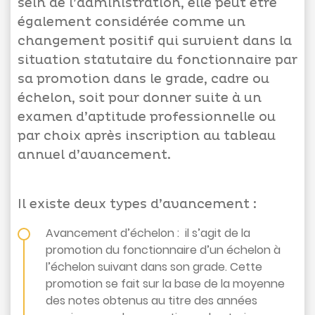
sein de l’administration, elle peut être
également considérée comme un
changement positif qui survient dans la
situation statutaire du fonctionnaire par
Appels
sa promotion dans le grade, cadre ou
d'offres
échelon, soit pour donner suite à un
Suggestions
examen d’aptitude professionnelle ou
par choix après inscription au tableau
Contactez-
annuel d’avancement.
nous
Il existe deux types d’avancement :
Avancement d’échelon : il s’agit de la
promotion du fonctionnaire d’un échelon à
l’échelon suivant dans son grade. Cette
promotion se fait sur la base de la moyenne
des notes obtenus au titre des années