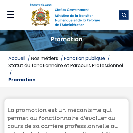
Aller
au
☰
contenu
principal
Ministère
Promotion
Nos
métiers
accueil
Nos métiers
fonction publique
Statut du fonctionnaire et Parcours Professionnel
Nos
services
promotion
Média
La promotion est un mécanisme qui
permet au fonctionnaire d’évoluer au
cours de sa carrière professionnelle au