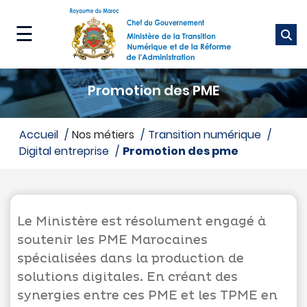
Aller
au
☰
contenu
principal
Ministère
Promotion des PME
Nos
métiers
accueil
Nos métiers
transition numérique
digital entreprise
promotion des pme
Nos
services
Média
Le Ministère est résolument engagé à
soutenir les PME Marocaines
spécialisées dans la production de
solutions digitales. En créant des
synergies entre ces PME et les TPME en