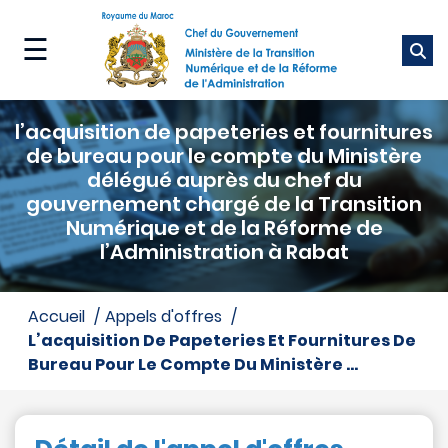
Aller
au
☰
contenu
principal
Ministère
l’acquisition de papeteries et fournitures
Nos
de bureau pour le compte du Ministère
métiers
délégué auprès du chef du
gouvernement chargé de la Transition
Numérique et de la Réforme de
Nos
l’Administration à Rabat
services
Média
accueil
appels d'offres
L’acquisition De Papeteries Et Fournitures De
Bureau Pour Le Compte Du Ministère ...