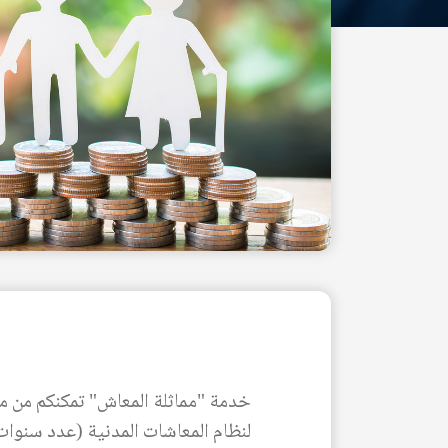
خدمة "مماثلة المعاش" تمكنكم من م
لنظام المعاشات المدنية (عدد سنوات ا