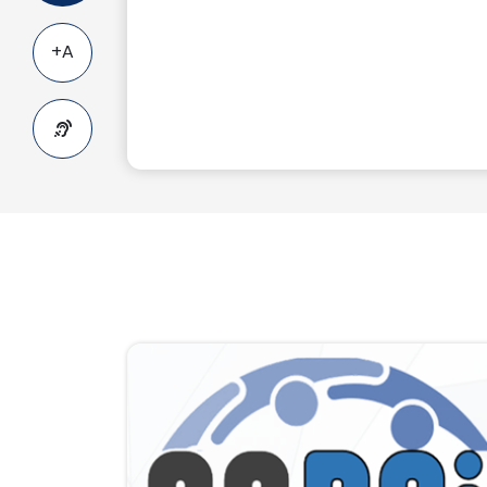
A+
A-