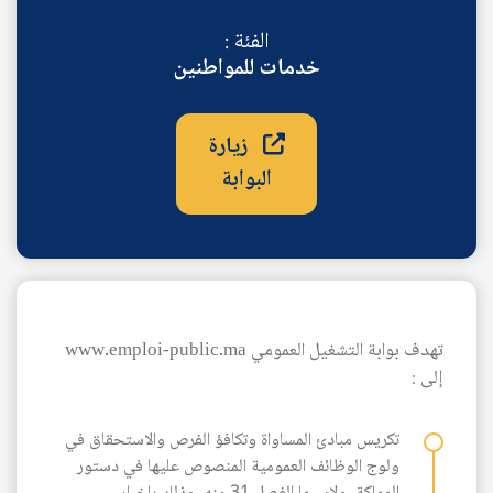
الفئة :
خدمات للمواطنين
زيارة
البوابة
AR
تهدف بوابة التشغيل العمومي www.emploi-public.ma
إلى :
تكريس مبادئ المساواة وتكافؤ الفرص والاستحقاق في
ولوج الوظائف العمومية المنصوص عليها في دستور