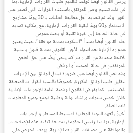
يُرسي القانون أيضًا قواعد لتقديم طلبات القرارات الإدارية، بما
في ذلك تسليم وصل للمرتفق، باستثناء القرارات التي تُصدر على
الفور. وقد تم تحديد أجل معالجة الطلبات بـ 30 يومًا لمشاريع
الاستثمار و60 يومًا لبقية القرارات الإدارية، مع إمكانية تمديد
في حالة الحاجة إلى خبرة تقنية أو بحث عمومي.
جاء القانون أيضا بمبدأ "السكوت بمثابة موافقة"، حيث يُعتبر
عدم رد الإدارة بعد انتهاء الأجل القانوني بمثابة قبول بالنسبة
للائحة محددة من القرارات. كما ينص أيضًا على حق الطعن
للمرتفقين في حالة الصمت أو الرفض.
وقد نص القانون أيضا على ضرورة تبادل الوثائق بين الإدارات
لتقليل طلب الوثائق المكررة، خصوصًا بالنسبة للقرارات المتعلقة
بالاستثمار. كما يفرض القانون الرقمنة التامة للإجراءات الإدارية
خلال خمس سنوات وإنشاء بوابة وطنية تجمع جميع المعلومات
ذات الصلة.
أخيرًا، تُعهد اللجنة الوطنية لتبسيط المساطر والإجراءات
الإدارية، برئاسة رئيس الحكومة، بمتابعة تنفيذ هذه الإصلاحات،
والموافقة على مصنفات القرارات الإدارية، بهدف الحرص على