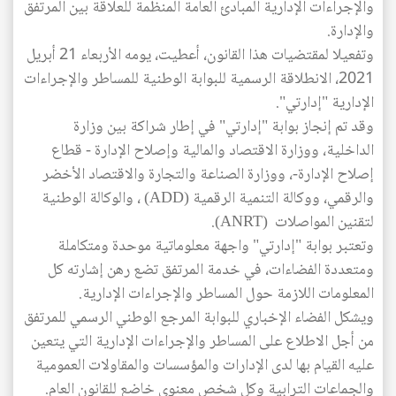
والإجراءات الإدارية المبادئ العامة المنظمة للعلاقة بين المرتفق
والإدارة.
وتفعيلا لمقتضيات هذا القانون، أعطيت، يومه الأربعاء 21 أبريل
2021، الانطلاقة الرسمية للبوابة الوطنية للمساطر والإجراءات
الإدارية "إدارتي".
وقد تم إنجاز بوابة "إدارتي" في إطار شراكة بين وزارة
الداخلية، ووزارة الاقتصاد والمالية وإصلاح الإدارة - قطاع
إصلاح الإدارة-، ووزارة الصناعة والتجارة والاقتصاد الأخضر
والرقمي، ووكالة التنمية الرقمية (ADD) ، والوكالة الوطنية
لتقنين المواصلات (ANRT).
وتعتبر بوابة "إدارتي" واجهة معلوماتية موحدة ومتكاملة
ومتعددة الفضاءات، في خدمة المرتفق تضع رهن إشارته كل
المعلومات اللازمة حول المساطر والإجراءات الإدارية.
ويشكل الفضاء الإخباري للبوابة المرجع الوطني الرسمي للمرتفق
من أجل الاطلاع على المساطر والإجراءات الإدارية التي يتعين
عليه القيام بها لدى الإدارات والمؤسسات والمقاولات العمومية
والجماعات الترابية وكل شخص معنوي خاضع للقانون العام.