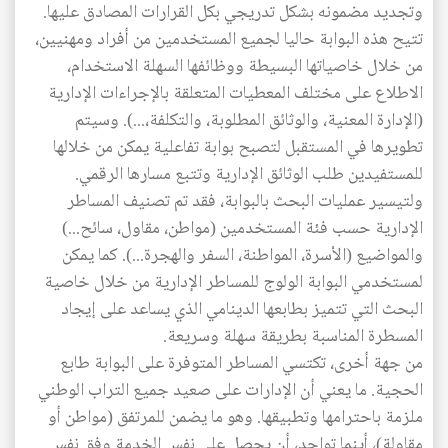
وتجديد مضمونه بشكل تدريجي بكل القرارات المصادق عليها.
تتيح هذه البوابة حاليا لجميع المستخدمين من أفراد ومهنيين،
من خلال خاصياتها البسيطة ووظائفها السهلة الاستخدام،
الاطلاع على مختلف المعطيات المتعلقة بالإجراءات الإدارية
(الإدارة المعنية، والوثائق المطلوبة، والتكلفة،...). وسيتم
تطويرها في المستقبل لتصبح بوابة تفاعلية يمكن من خلالها
للمستفيدين طلب الوثائق الإدارية وتتبع مسارها الرقمي.
ولتيسير عمليات البحث بالبوابة، فقد تم تصنيف المساطر
الإدارية حسب فئة المستخدمين (مواطن، مقاول، سائح...)
والمواضيع (الأسرة، المواطنة، السفر والهجرة...). كما يمكن
لمستخدمي البوابة الولوج للمساطر الإدارية من خلال خاصية
البحث التي تتميز بطابعها الدينامي الذي يساعد على إيجاد
المسطرة المناسبة بطريقة سهلة وسريعة.
من جهة أخرى، تكتسي المساطر المتوفرة على البوابة طابع
الحجية. ما يعني أن الإدارات على صعيد جميع التراب الوطني
ملزمة باحترامها وتطبيقها. وهو ما يضمن للمرتفق (مواطن أو
مقاولة)، أينما تواجد، أن يحصل على نفس الخدمة وفق نفس