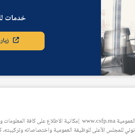
خدمات لل
زيار
تتيح بوابة المجلس الأعلى للوظيفة العمومية www.csfp.ma إمكانية الا
قانوني للمجلس الأعلى للوظيفة العمومية واختصاصاته وتركيبته، ك