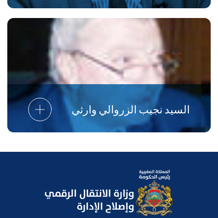
السيد نجيب الزروالي وارثي