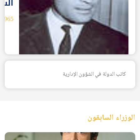
الس
1965
-
كاتب الدولة في الشؤون الإدارية
AR
الوزراء السابقون