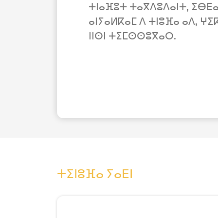
ⵜⵏⴰⴼⵓⵜ ⵜⴰⴳⴷⵓⴷⴰⵏⵜ, ⵉⴱⴹⴰ
ⴰⵏⵢⴰⵍⴽⴰⵎ ⴷ ⵜⵏⵓⴼⴰ ⴰⴷ, ⵖⵉ
ⵏⵏⵙⵏ ⵜⵉⵎⵙⵙⵓⴳⴰⵔ.
ⵜⵉⵏⵓⴼⴰ ⵢⴰⴹⵏ