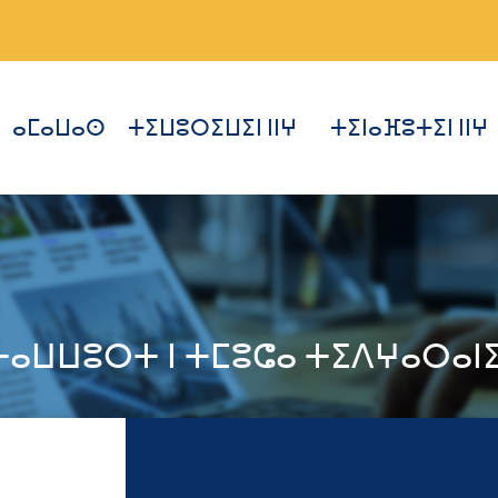
ⴰⵎⴰⵡⴰⵙ
ⵜⵉⵡⵓⵔⵉⵡⵉⵏ ⵏⵏⵖ
ⵜⵉⵏⴰⴼⵓⵜⵉⵏ ⵏⵏⵖ
ⵜⴰⵡⵡⵓⵔⵜ ⵏ ⵜⵎⵓⵛⴰ ⵜⵉⴷⵖⴰⵔⴰⵏⵉ