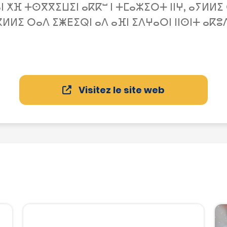
ⵏ ⵅⴼ ⵜⵙⴳⴳⵉⵡⵉⵏ ⴰⴽⴽⵯ ⵏ ⵜⵎⴰⵣⵉⵔⵜ ⵏⵏⵖ, ⴰⵢⵍ
ⴽⵍⵍⵉ ⵔⴰⴷ ⵉⵥⴹⵉⵕⵏ ⴰⴷ ⴰⴼⵏ ⵉⴷⵖⴰⵔⵏ ⵏⵏⵙⵏⵜ ⴰⴽⵓ
Visitez le site web