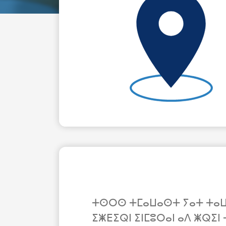
ⵜⵙⵔⵙ ⵜⵎⴰⵡⴰⵙⵜ ⵢⴰⵜ ⵜⴰⵡⵡⵓ
ⵉⵥⴹⵉⵕⵏ ⵉⵏⵎⵓⵔⴰⵏ ⴰⴷ ⵥⵕⵉⵏ 