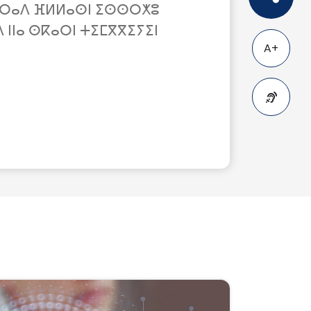
ⵍⵉ ⵔⴰⴷ ⴼⵍⵍⴰⵙⵏ ⵉⵙⵙⵔⵅⵓ
ⴷ ⵏⵏⴰ ⵙⴽⴰⵔⵏ ⵜⵉⵎⴳⴳⵉⵢⵉⵏ
A+
A-