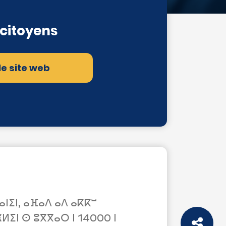
 citoyens
 le site web
ⵏⵉⵏ, ⴰⴼⴰⴷ ⴰⴷ ⴰⴽⴽⵯ
ⵍⵉⵏ ⵙ ⵓⴳⴳⴰⵔ ⵏ 14000 ⵏ