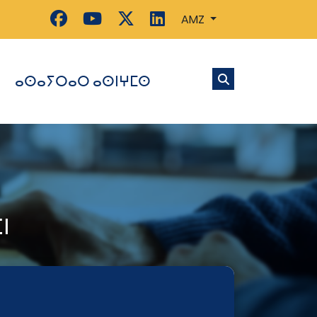
AMZ
ⴰⵙⴰⵢⵔⴰⵔ ⴰⵙⵏⵖⵎⵙ
ⵏ