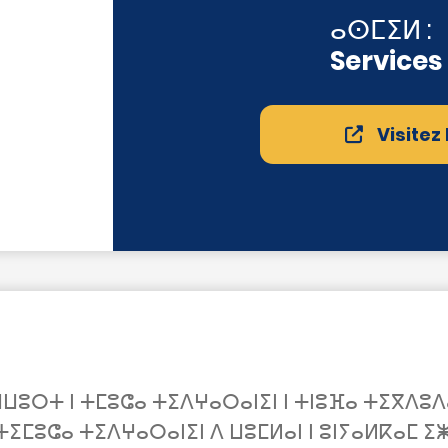
ⴰⵙⵎⵉⵍ :
Services
Visitez
ⵔⵜ ⵏ ⵜⵎⵓⵛⴰ ⵜⵉⴷⵖⴰⵔⴰⵏⵉⵏ ⵏ ⵜⵏⵓⴼⴰ ⵜⵉⴳⴷⵓⴷⴰ
ⵜⵉⵎⵓⵛⴰ ⵜⵉⴷⵖⴰⵔⴰⵏⵉⵏ ⴷ ⵡⵓⵎⵍⴰⵏ ⵏ ⵓⵏⵢⴰⵍⴽⴰⵎ ⵉⵥ