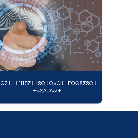
ⴰⵙⵉⵜ ⵏ ⵜⴼⵏⵉⵇⵜ ⵏ ⵓⵙⵜⵔⴰⵔ ⵏ ⵜⵎⵙⵙⵓⴳⵓⵔⵜ
ⵜⴰⴳⴷⵓⴷⴰⵏⵜ