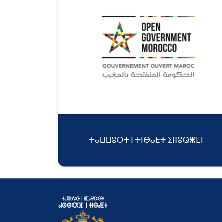
ⵜⴰⵡⵡⵓⵔⵜ ⵏ ⵜⵏⴱⴰⴹⵜ ⵉⵏⵏⵓⵕⵥⵎⵏ