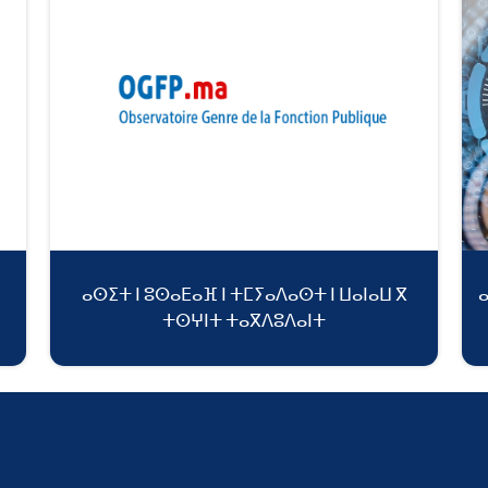
ⴰⵙⵉⵜ ⵏ ⵓⵙⴰⴹⴰⴼ ⵏ ⵜⵎⵢⴰⴷⴰⵙⵜ ⵏ ⵡⴰⵏⴰⵡ ⴳ
ⵜⵙⵖⵏⵜ ⵜⴰⴳⴷⵓⴷⴰⵏⵜ