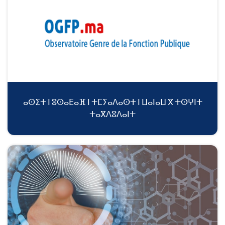
ⴰⵙⵉⵜ ⵏ ⵓⵙⴰⴹⴰⴼ ⵏ ⵜⵎⵢⴰⴷⴰⵙⵜ ⵏ ⵡⴰⵏⴰⵡ ⴳ ⵜⵙⵖⵏⵜ
ⵜⴰⴳⴷⵓⴷⴰⵏⵜ