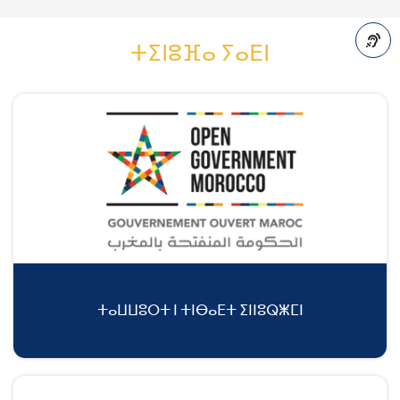
ⵜⵉⵏⵓⴼⴰ ⵢⴰⴹⵏ
A-
ⵜⴰⵡⵡⵓⵔⵜ ⵏ ⵜⵏⴱⴰⴹⵜ ⵉⵏⵏⵓⵕⵥⵎⵏ