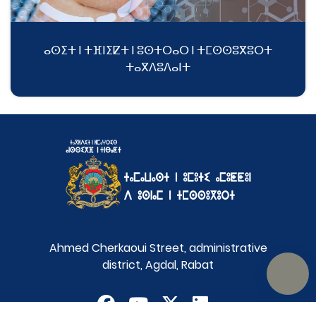
ⴰⵙⵉⵜ ⵏ ⵜⴼⵏⵉⵇⵜ ⵏ ⵓⵙⵜⵔⴰⵔ ⵏ ⵜⵎⵙⵙⵓⴳⵓⵔⵜ
ⵜⴰⴳⴷⵓⴷⴰⵏⵜ
Ahmed Cherkaoui Street, administrative
district, Agdal, Rabat