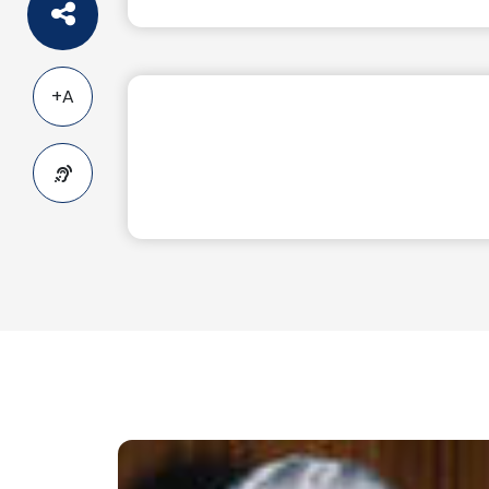
A+
A-