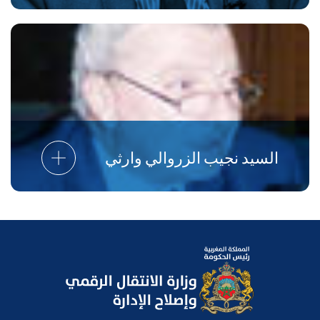
السيد نجيب الزروالي وارثي