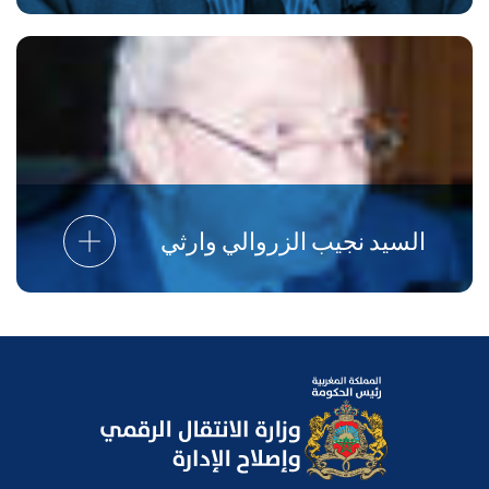
السيد نجيب الزروالي وارثي