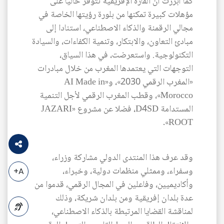
كما أبرزت أن القارة الإفريقية تتوفر حاليا على
مؤهلات كبيرة تمكنها من بلورة رؤيتها الخاصة في
مجالي الرقمنة والذكاء الاصطناعي، استنادا إلى
مبادئ التعاون، والابتكار، وتنمية الكفاءات، والسيادة
التكنولوجية. واستعرضت، في هذا السياق،
التوجهات التي يعتمدها المغرب من خلال مبادرات
«المغرب الرقمي 2030»، و«AI Made in
Morocco»، وقطب المغرب الرقمي لأجل التنمية
المستدامة D4SD، فضلا عن مشروع «JAZARI
ROOT».
وقد عرف هذا المنتدى الدولي مشاركة وزراء،
وسفراء، وممثلي منظمات دولية، وخبراء،
A+
وأكاديميين، وفاعلين في المجال الرقمي، قدموا من
عدة بلدان إفريقية ومن بلدان شريكة، وذلك
لمناقشة القضايا المرتبطة بالذكاء الاصطناعي،