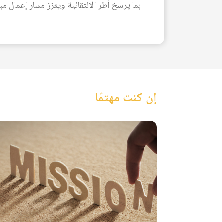
بما يرسخ أطر الالتقائية ويعزز مسار إعمال مبادرة "Maroc IA 2030"، ويضمن تحقيق الأهداف الوطنية في مجالات البحث والابتكار وا
إن كنت مهتمًا