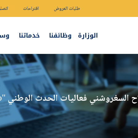
طلبات العروض
اقتراحات
اتصلو
الوزارة
وظائفنا
خدماتنا
وسائ
روشني فعاليات الحدث الوطني "AI Made in Morocco"