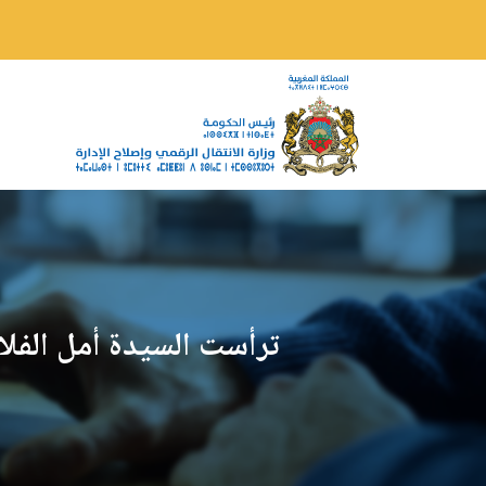
ترأست السيدة أمل الفلاح السغ