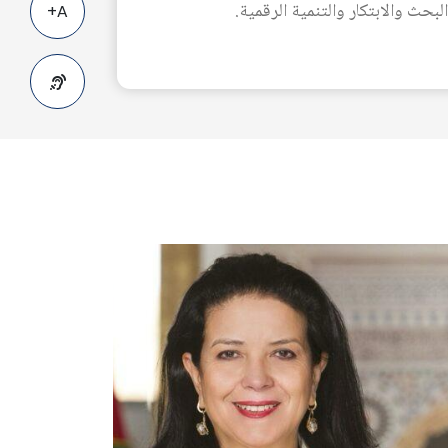
A+
A-