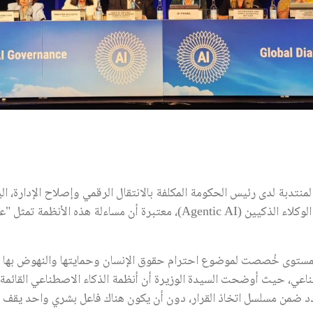
منتدبة لدى رئيس الحكومة المكلفة بالانتقال الرقمي وإصلاح الإدارة، ال
لمساءلة أنظمة الذكاء الاصطناعي القائمة على الوكلاء الذكيين (Agentic AI)، مع
مستوى خُصصت لموضوع احترام حقوق الإنسان وحمايتها والنهوض بها ف
طناعي، حيث أوضحت السيدة الوزيرة أن أنظمة الذكاء الاصطناعي القائمة
 ضمن مسلسل اتخاذ القرار، دون أن يكون هناك فاعل بشري واحد يقف بصو