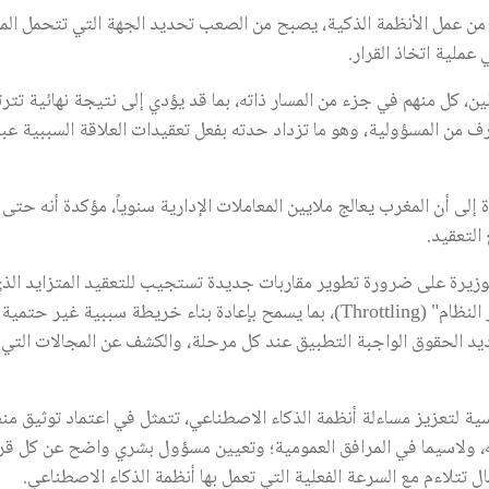
ط من عمل الأنظمة الذكية، يصبح من الصعب تحديد الجهة التي تتحمل الم
عملية اتخاذ القرار.
ن، كل منهم في جزء من المسار ذاته، بما قد يؤدي إلى نتيجة نهائية تت
ن المسؤولية، وهو ما تزداد حدته بفعل تعقيدات العلاقة السببية عبر ال
 إلى أن المغرب يعالج ملايين المعاملات الإدارية سنوياً، مؤكدة أنه حت
التعقيد.
يرة على ضرورة تطوير مقاربات جديدة تستجيب للتعقيد المتزايد الذي ي
منهجية تقوم على "التحكم التدريجي في سير النظام" (Throttling)، بما يسمح بإعادة
ديد الحقوق الواجبة التطبيق عند كل مرحلة، والكشف عن المجالات التي ق
ية لتعزيز مساءلة أنظمة الذكاء الاصطناعي، تتمثل في اعتماد توثيق من
 ولاسيما في المرافق العمومية؛ وتعيين مسؤول بشري واضح عن كل قر
تلاءم مع السرعة الفعلية التي تعمل بها أنظمة الذكاء الاصطناعي.