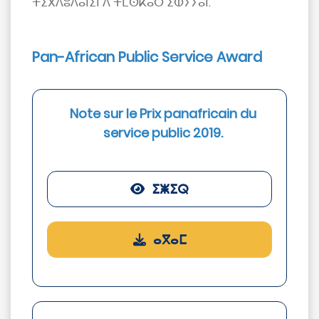
ⵜⵉⴳⴷⵓⴷⴰⵏⵉⵏ ⴷ ⵜⵎⵙⴽⴰⵔ ⵉⵀⵢⵢⴰⵏ.
Pan-African Public Service Award
Note sur le Prix panafricain du
service public 2019.
ⵉⵥⵉⵕ
ⴰⴳⴰⵎ