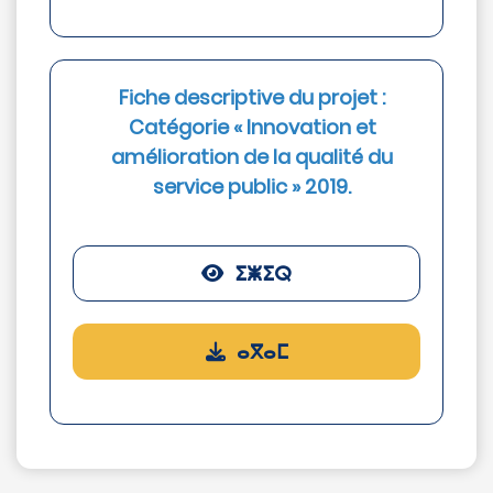
Fiche descriptive du projet :
Catégorie « Innovation et
amélioration de la qualité du
service public » 2019.
ⵉⵥⵉⵕ
ⴰⴳⴰⵎ