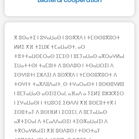
Bilateral cooperation
ⴳ ⵓⵙⴰⵜⵉ ⵏ ⵓⵖⴰⵡⴰⵙ ⵏ ⵓⵙⴳⴳⴷ ⵏ ⵜⵎⵙⵙⵓⴳⵓⵔⵜ
ⵍⵍⵉ ⵅⴼ ⵜⵉⵡⵣ ⵜⵎⴰⵡⴰⵙⵜ, ⴰⵔ
ⵜⴻⵜⵜⴰⵡⵙⵎⵔⴰⵙ ⵉⵎⵉⵙ ⵏ ⵓⵎⵢⴰⵡⴰⵙ ⴰⴳⵔⴰⵖⵍⴰⵏ
ⵉⵡⴰⵜⵜⵙⵏ ⵜⴰⵎⵓⵏⵜ ⴷ ⵓⵙⴷⵓⵙ ⵏ ⵜⵙⴰⵡⵔⵉⵏ ⴷ
ⵉⵙⵖⵏⵓⵜⵏ ⵉⵣⴷⵉⵏ ⴷ ⵓⵙⴳⴳⴷ ⵏ ⵜⵎⵙⵙⵓⴳⵓⵔⵜ ⴷ
ⵜⵙⵖⵏⵜ ⵜⴰⴳⴷⵓⴷⴰⵏⵜ, ⵙ ⵜⵖⴰⵔⴰⵙⵜ ⵏ ⵓⵙⴱⵓⵖⵍⵓ
ⵏ ⵓⵎⵢⴰⵡⴰⵙ ⴰⵙⵉⵏⵉⵔⴰⵏ, ⴰⴼⴰⴷ ⴰ ⵢⵉⵍⵉ ⵓⵣⵣⴳⵉⵔ
ⵏ ⵉⵖⴰⵡⴰⵙⵏ ⵏ ⵜⵡⵓⵔⵉ ⵉⴱⴷⴷⵏ ⵅⴼ ⵓⵙⵎⵓⵜⵜⴳ ⵏ
ⵉⵙⵓⵜⴰⵢ ⴷ ⵓⵙⵏⴼⵍ ⵏ ⵉⵔⵉⵎⵏ, ⴷ ⵓⵎⵢⴰⵡⴰⵙ
ⴰⴳⵜⵉⵔⴰⵏ ⴷ ⵜⵎⴰⴷⴷⴰⵙⵉⵏ ⵜⵉⵙⴳⴰⵡⴰⵏⵉⵏ ⴷ
ⵜⴳⵔⴰⵖⵍⴰⵏⵉⵏ ⵅⴼ ⵓⵙⴷⵓⵙ ⵏ ⵜⵙⵔⵜⴰⵢ