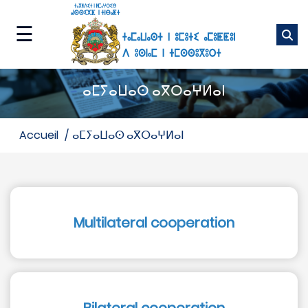
Skip
to
☰
main
content
ⴰⵎⴰⵡⴰⵙ
ⴰⵎⵢⴰⵡⴰⵙ ⴰⴳⵔⴰⵖⵍⴰⵏ
ⵜⵉⵡⵓⵔⵉⵡⵉⵏ
ⵏⵏⵖ
accueil
ⴰⵎⵢⴰⵡⴰⵙ ⴰⴳⵔⴰⵖⵍⴰⵏ
ⵜⵉⵏⴰⴼⵓⵜⵉⵏ
ⵏⵏⵖ
ⴰⵙⴰⵢⵔⴰⵔ
Multilateral cooperation
ⴰⵙⵏⵖⵎⵙ