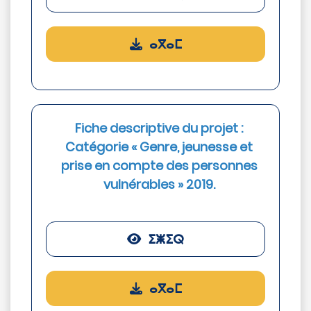
ⴰⴳⴰⵎ
Fiche descriptive du projet :
Catégorie « Genre, jeunesse et
prise en compte des personnes
vulnérables » 2019.
ⵉⵥⵉⵕ
ⴰⴳⴰⵎ